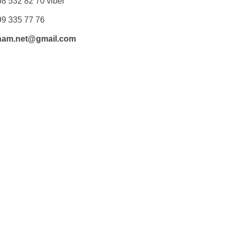
8 532 82 70 viber
99 335 77 76
nam.net@gmail.com