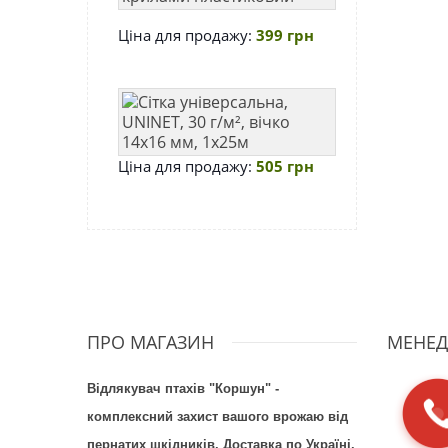
з
Ціна для продажу:
399 грн
крилами
пластиковий
Сітка
універсальна,
UNINET,
Ціна для продажу:
505 грн
30
г/
м²,
вічко
14х16
мм,
1х25м
ПРО МАГАЗИН
МЕНЕД
Відлякувач птахів "Коршун" -
комплексний захист вашого врожаю від
пернатих шкідників. Доставка по Україні.