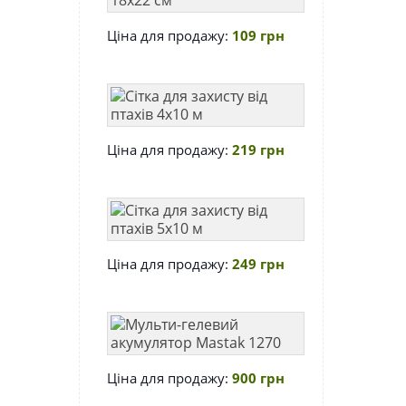
птахів
Око
Ціна для продажу:
109 грн
18х22
см
Сітка
для
захисту
Ціна для продажу:
219 грн
від
птахів
4х10
Сітка
м
для
захисту
Ціна для продажу:
249 грн
від
птахів
5х10
Мульти-
м
гелевий
акумулятор
Ціна для продажу:
900 грн
Mastak