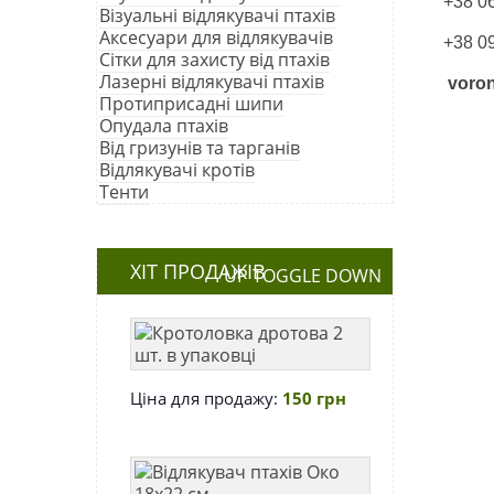
+38 06
Візуальні відлякувачі птахів
Аксесуари для відлякувачів
+38 0
Сітки для захисту від птахів
Лазерні відлякувачі птахів
voro
Протиприсадні шипи
Опудала птахів
Від гризунів та тарганів
Відлякувачі кротів
Тенти
ХІТ ПРОДАЖІВ
UP
TOGGLE
DOWN
Кротоловка
дротова
2
Ціна для продажу:
150 грн
шт.
в
упаковці
Відлякувач