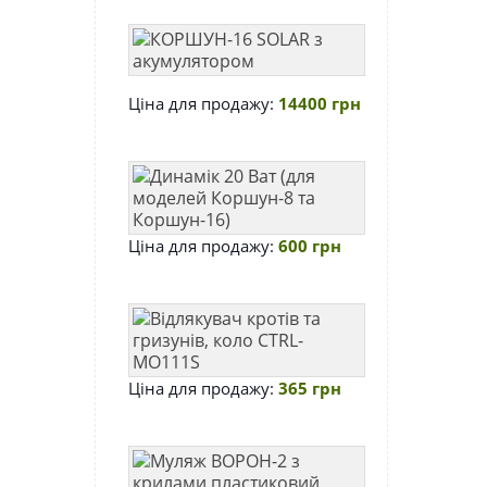
1270
КОРШУН-16
SOLAR
з
Ціна для продажу:
14400 грн
акумулятором
Динамік
20
Ват
Ціна для продажу:
600 грн
(для
моделей
Коршун-8
Відлякувач
та
кротів
Коршун-16)
та
Ціна для продажу:
365 грн
гризунів,
коло
CTRL-
Муляж
MO111S
ВОРОН-2