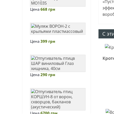
«Пуст
28*40
и
эффек
Цена
668 грн
см
грызунов,
вороб
круг
CTRL-
Муляж
MO103S
ВОРОН-2
С эт
с
Цена
399 грн
крыльями
пластмассовы
Крот
Отпугиватель
птицв
ШАР
Цена
290 грн
виниловый
Глаз
хищника,
Отпугиватель
40см
птиц
КОРШУН-8
от
Цена
6700 грн