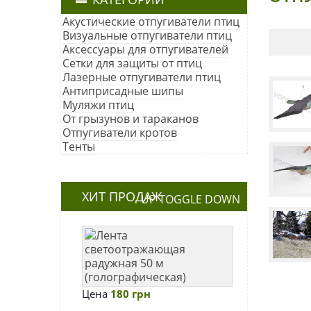
Акустические отпугиватели птиц
Визуальные отпугиватели птиц
Аксессуары для отпугивателей
Сетки для защиты от птиц
Лазерные отпугиватели птиц
Антиприсадные шипы
Муляжи птиц
От грызунов и тараканов
Отпугиватели кротов
Тенты
ХИТ ПРОДАЖ
UP
TOGGLE
DOWN
Лента
светоотража
радужная
50
Цена
180 грн
м