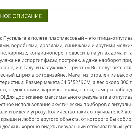
кая)
НОЕ ОПИСАНИЕ
 Пустельга в полете пластмассовый – это птица-отпугив
ями, воробьями, дроздами, синичками и другими мелки
не, карнизе, кондиционере, подвесить на углах дома и та
уляжа не испортит фасад построек, а даже наоборот при
газоне, и в саду, и на лужайке.
При этом Вы получаете отл
есный штрих в фитодизайне.
Макет изготовлен из высок
теристики:
Размер макета 34.5*52*9CM, а вес около 300 
пы, подоконники, карнизы, знаки, стены, камеры наблю
О!
Для достижения максимального результата в отпугив
стное использование акустических приборов с визуаль
ли и видели угрозу.
Количество таких отпугивателей д
 крыши и любого другого объекта, от которого Вы собир
 должны хорошо видеть визуальный отпугиватель «Пусте