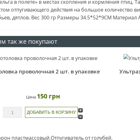
ельга в полете» в местах скопления и кормления птиц.
Т
том отпугивающего действия на большое количество видо
ьев, дятлов.
Вес 300 гр
Размеры 34.5*52*9CM
Материал 
им так же покупают
й
оловка проволочная 2 шт. в упаковке
Ультра
150 грн
Цена