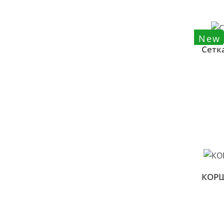
New
Сетк
КОРШ