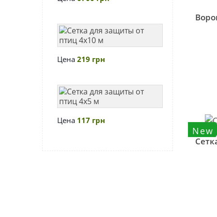
ворон,
скворцов,
Воро
бакланов
Сетка
(акустический)
для
защиты
Цена
219 грн
от
птиц
4х10
Сетка
м
для
защиты
Цена
117 грн
от
New
птиц
Сетк
4х5
м