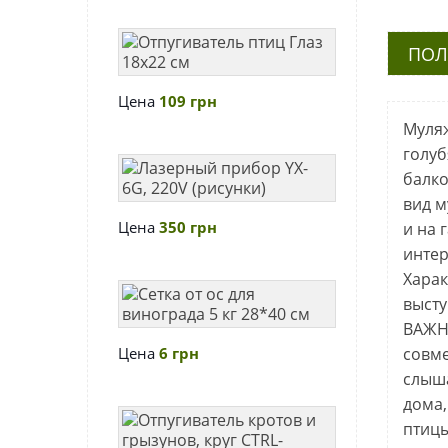
(голографичес
Отпугиватель
ПОЛ
птиц
Глаз
Цена
109 грн
18х22
Муляж
см
голуб
Лазерный
балко
прибор
вид м
YX-
Цена
350 грн
и на 
6G,
интер
220V
Харак
(рисунки)
Сетка
высту
от
ВАЖН
ос
Цена
6 грн
совме
для
слыша
винограда
дома,
5
Отпугиватель
птицы
кг
кротов