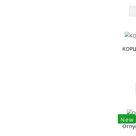
КОРШ
New
Отпу