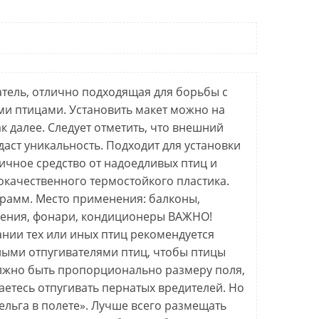
атель, отлично подходящая для борьбы с
ми птицами.
Установить макет можно на
к далее.
Следует отметить, что внешний
даст уникальность.
Подходит для установки
ичное средство от надоедливых птиц и
окачественного термостойкого пластика.
грамм.
Место применения: балконы,
дения, фонари, кондиционеры
ВАЖНО!
ании тех или иных птиц рекомендуется
ными отпугивателями птиц, чтобы птицы
олжно быть пропорционально размеру поля,
аетесь отпугивать пернатых вредителей.
Но
льга в полете».
Лучше всего размещать