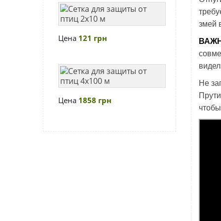
5
Сетка
требу
кг
для
змей 
28*40
защиты
Цена
121 грн
см
ВАЖ
от
совм
птиц
видел
2х10
Сетка
м
для
Не за
защиты
Прути
Цена
1858 грн
от
чтобы
птиц
4х100
м