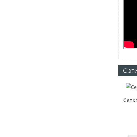
С эт
Сетк