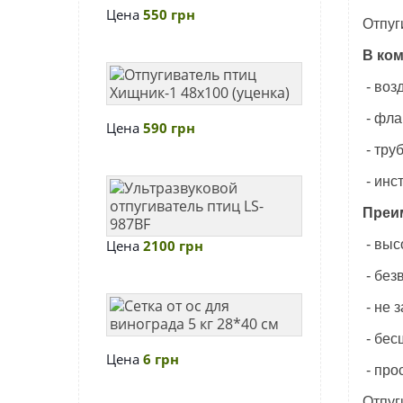
малый
Цена
550 грн
Отпуг
В ком
Отпугиватель
- воз
птиц
Хищник-1
- фла
Цена
590 грн
48х100
- тру
(уценка)
- инс
Ультразвуков
отпугиватель
Преи
птиц
Цена
2100 грн
- выс
LS-
987BF
- без
Сетка
- не 
от
- бес
ос
Цена
6 грн
для
- про
винограда
Отпуг