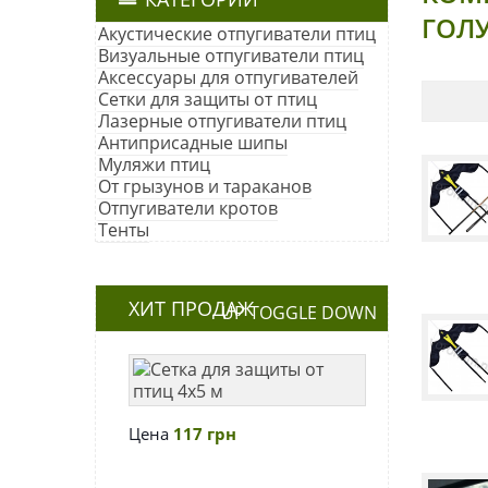
ГОЛ
Акустические отпугиватели птиц
Визуальные отпугиватели птиц
Аксессуары для отпугивателей
Сетки для защиты от птиц
Лазерные отпугиватели птиц
Антиприсадные шипы
Муляжи птиц
От грызунов и тараканов
Отпугиватели кротов
Тенты
ХИТ ПРОДАЖ
UP
TOGGLE
DOWN
Сетка
для
защиты
Цена
117 грн
от
птиц