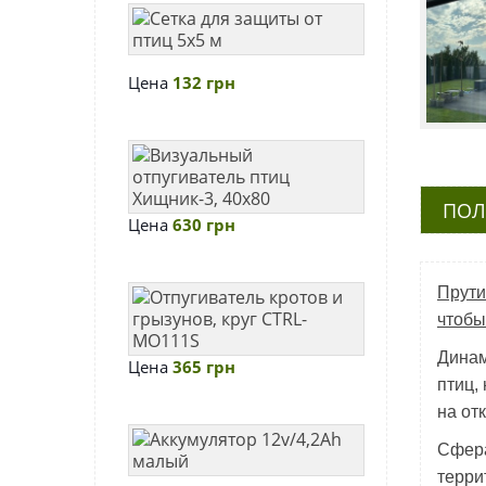
4х5
Сетка
м
для
защиты
Цена
132 грн
от
птиц
5х5
Визуальный
м
отпугиватель
птиц
ПОЛ
Цена
630 грн
Хищник-3,
40х80
Прути
Отпугиватель
чтобы
кротов
и
Динам
Цена
365 грн
грызунов,
птиц,
круг
на от
CTRL-
Аккумулятор
Сфера
MO111S
12v/4,2Ah
терри