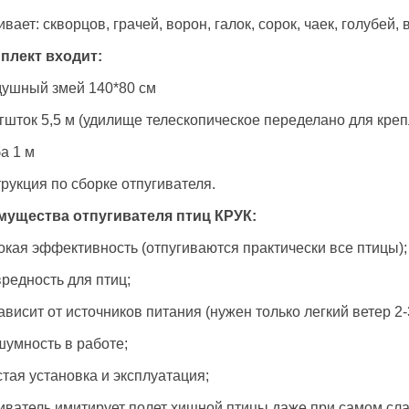
ивает: скворцов, грачей, ворон, галок, сорок, чаек, голубей,
плект входит:
душный змей 140*80 см
гшток 5,5 м (удилище телескопическое переделано для кре
ба 1 м
трукция по сборке отпугивателя.
ой
мущества отпугивателя птиц КРУК:
окая эффективность (отпугиваются практически все птицы);
вредность для птиц;
зависит от источников питания (нужен только легкий ветер 2-3
шумность в работе;
стая установка и эксплуатация;
иватель имитирует полет хищной птицы даже при самом сл