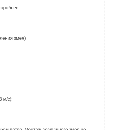
 воробьев.
пления змея)
 м/с);
абом ветре. Монтаж воздушного змея не