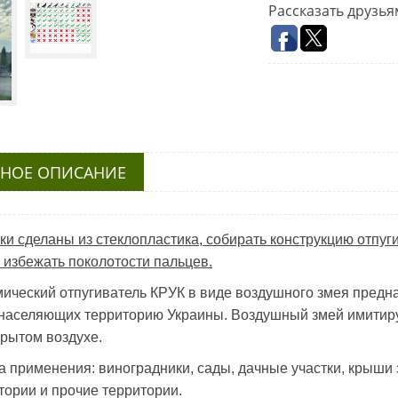
Рассказать друзья
НОЕ ОПИСАНИЕ
ки сделаны из стеклопластика, собирать конструкцию отпу
 избежать поколотости пальцев.
ический отпугиватель КРУК в виде воздушного змея предн
 населяющих территорию Украины. Воздушный змей имитир
крытом воздухе.
 применения: виноградники, сады, дачные участки, крыши
тории и прочие территории.